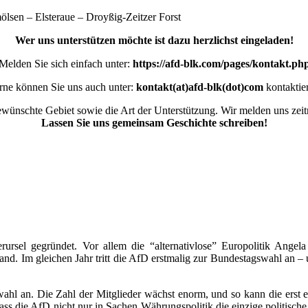
aue – Droyßig-Zeitzer Forst
Wer uns unterstützen möchte ist dazu herzlichst eingeladen!
Melden Sie sich einfach unter:
https://afd-blk.com/pages/kontakt.ph
ne können Sie uns auch unter:
kontakt(at)afd-blk(dot)com
kontaktie
wünschte Gebiet sowie die Art der Unterstützung. Wir melden uns zeitn
Lassen Sie uns gemeinsam Geschichte schreiben!
rursel gegründet. Vor allem die “alternativlose” Europolitik Ange
and. Im gleichen Jahr tritt die AfD erstmalig zur Bundestagswahl an – 
pawahl an. Die Zahl der Mitglieder wächst enorm, und so kann die erst
dass die AfD nicht nur in Sachen Währungspolitik die einzige politische