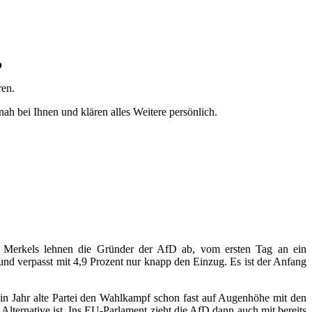
p
ren.
ah bei Ihnen und klären alles Weitere persönlich.
la Merkels lehnen die Gründer der AfD ab, vom ersten Tag an ein
und verpasst mit 4,9 Prozent nur knapp den Einzug. Es ist der Anfang
 ein Jahr alte Partei den Wahlkampf schon fast auf Augenhöhe mit den
 Alternative ist. Ins EU-Parlament zieht die AfD dann auch mit bereits